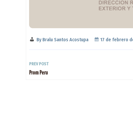
By
Bralu Santos Acostupa
17 de febrero d
PREV POST
Prom Peru